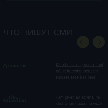
КОНТАКТЫ
+7 977 089 26 60
all@morpheus-games.ru
г. Москва, Малый Дровяной переулок, дом 6
Как до нас добраться
СОЦ. СЕТИ
НАВИГАЦИЯ
Иммерсивные Ивенты
Вопросы и ответы
Афиша/Билеты
Фотографии театра
Праздники для детей
Публичная оферта
Подарочные
Конфиденциальность
сертификаты
Что такое Morpheus
Связаться с директором
Правила посещения шоу