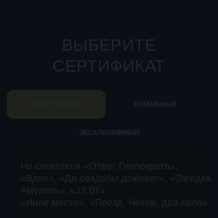
2 персоны
11 000 Р.
КУПИТЬ СЕРТИФИКАТ
Выбор «вслепую»
На спектакли «Ответ Гиппократа»,
«Вдох», «До свадьбы доживет»,
«Загадка Амулета», «22.07», «Иное
ВЫБЕРИТЕ ГОРОД
С закрытыми
12 000 Р.
место», «Поезд, Чехов, два орла»
глазами (2 персоны)
С закрытыми глазами.
30 000 Р.
2 персоны
9 800 Р.
Только для двоих
(закрытый показ)
САНКТ-ПЕТЕРБУРГ
ЧТО ГОВОРЯТ
КУПИТЬ СЕРТИФИКАТ
МОСКВА
ЭЛЕКТРОННЫЙ
БУМАЖНЫЙ
УЧАСТНИКИ