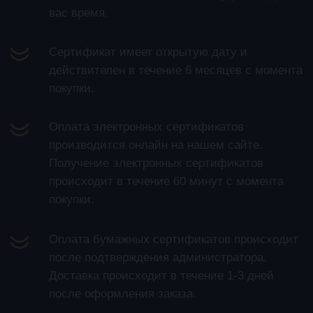
ВЫБЕРИТЕ
СЕРТИФИКАТ
ЭЛЕКТРОННЫЙ
БУМАЖНЫЙ
ЭКСКЛЮЗИВНЫЙ
На спектакли «Ответ Гиппократа»,
«Вдох», «До свадьбы доживет», «Загадка
Амулета», «22.07»,
«Иное место», «Поезд, Чехов, два орла»
1 персона
4 900 Р.
2 персоны
9 800 Р.
На спектакль «Судный день»