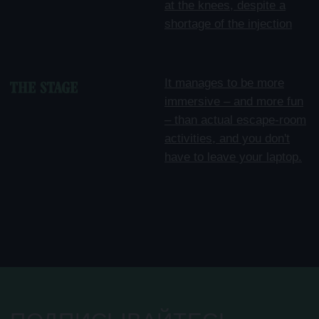
КОРПОРАТИВНЫЙ
ОТДЕЛ
+7 977 0898152 (пн-пт
event@morpheus-
с 9.00-18.00)
show.ru
Иммерсивный театр, где вы
в главной роли
Не подходит для людей с неустойчивой психикой, а также лиц,
страдающих клаустрофобией.
Morpheus © 2025. Все права защищены. ИП Агишева Алёна Леонидовна