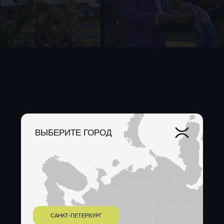
CREDITS
Концепция: Morpheus
Креативный директор: Митя Копылов
Продюсер: Инга Хачатрян
Режиссер: Женя Селиванова
Декоратор: Юлия Кудинова