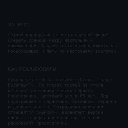
КАК РЕАЛИЗОВАЛИ:
Аутдор-детектив в эстетике «Отеля "Гранд
Будапешт"». На глазах гостей из отеля
исчезает редчайший Цветок Горного
Папоротника, цветущий раз в 85 лет. Под
подозрением - горничные, ботаники, герцоги
и двойные агенты. Сотрудники компании
становятся сыщиками: выдвигают версии,
следят за персонажами и шаг за шагом
раскрывают преступление.
Каждый участник получает карточку с
микроролью и частью улик. Команды
допрашивают подозреваемых, посещают
интерактивные станции, собирают
доказательства и обмениваются информацией.
Свободный обмен между командами усиливает
живую коммуникацию. Финал - эффектное
разоблачение с неожиданным поворотом.
Мир ретро-роскоши и легкой иронии, где
расследование становится общим
приключением.
КОЛИЧЕСТВО УЧАСТНИКОВ:
200
МЕСТО ПРОВЕДЕНИЯ: