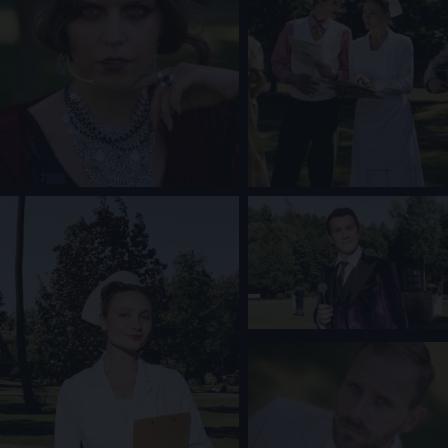
+7 977 089 26 60
all@morpheus-games.ru
г. Москва, Малый Дровяной переулок, дом 6
Как до нас добраться
СОЦ. СЕТИ
НАВИГАЦИЯ
Иммерсивные Ивенты
Вопросы и ответы
Афиша/Билеты
Фотографии театра
Праздники для детей
Публичная оферта
Подарочные сертификаты
Конфиденциальность
Что такое Morpheus
Связаться с директором
Правила посещения шоу