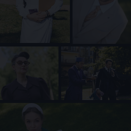
КОРПОРАТИВНЫЙ
ОТДЕЛ
+7 977 0898152 (пн-
event@morpheus-
пт с 9.00-18.00)
show.ru
Иммерсивный театр, где вы
в главной роли
Не подходит для людей с неустойчивой психикой, а также лиц,
страдающих клаустрофобией.
Morpheus © 2025. Все права защищены. ИП Агишева Алёна Леонидовна