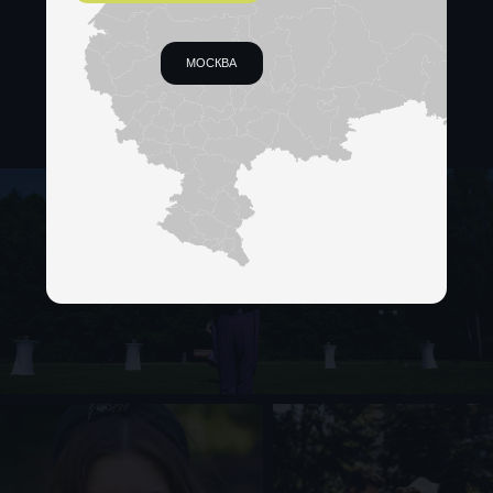
Сценарий: Илья Иванус
Художник по костюмам: Наталья Русак
Художник по гриму: Глаша Клюквина
ХОЧУ ТАК ЖЕ
КОНТАКТЫ